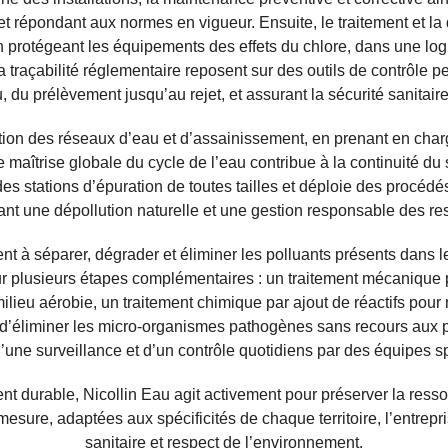
et répondant aux normes en vigueur. Ensuite, le traitement et l
 en protégeant les équipements des effets du chlore, dans une l
 la traçabilité réglementaire reposent sur des outils de contrôle 
 du prélèvement jusqu’au rejet, et assurant la sécurité sanitair
ion des réseaux d’eau et d’assainissement, en prenant en charge l’
e maîtrise globale du cycle de l’eau contribue à la continuité du 
 des stations d’épuration de toutes tailles et déploie des procédé
ant une dépollution naturelle et une gestion responsable des r
t à séparer, dégrader et éliminer les polluants présents dans l
ur plusieurs étapes complémentaires : un traitement mécanique p
lieu aérobie, un traitement chimique par ajout de réactifs pour n
d’éliminer les micro-organismes pathogènes sans recours aux 
t d’une surveillance et d’un contrôle quotidiens par des équipes s
urable, Nicollin Eau agit activement pour préserver la ressour
mesure, adaptées aux spécificités de chaque territoire, l’entrep
sanitaire et respect de l’environnement.