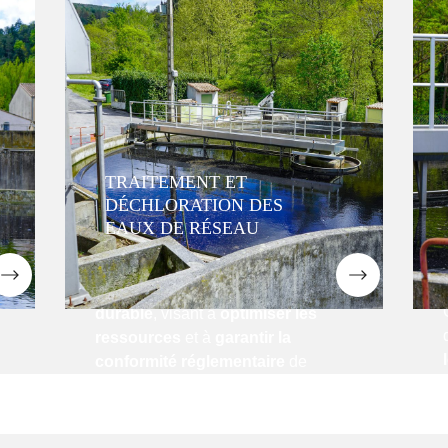
La
déchloration
permet de
réduire
à
la concentration en chlore
résiduel
, de
préserver les
canalisations
et de
limiter les
nuisances olfactives et
e
gustatives
.
Ces interventions s’appuient sur des
TRAITEMENT ET
procédés éprouvés et sur une
DÉCHLORATION DES
maîtrise complète des paramètres
EAUX DE RÉSEAU
physico-chimiques
de l’eau.
Elles s’inscrivent dans une
NOUS CONTACTER
démarche de performance
durable
, visant à
optimiser les
ressources
et à
garantir la
conformité réglementaire
de
chaque réseau géré.