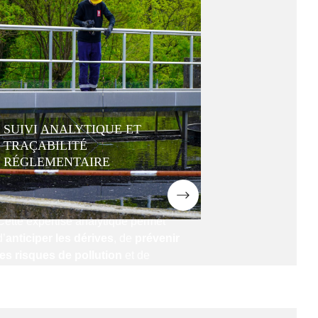
Nos équipes effectuent un
suivi
régulier des paramètres
microbiologiques, chimiques et
physiques
, garantissant la
conformité avec les normes
environnementales et sanitaires
en vigueur.
Chaque étape du processus fait
SUIVI ANALYTIQUE ET
l’objet d’une
traçabilité complète et
TRAÇABILITÉ
documentée
, offrant à nos clients
RÉGLEMENTAIRE
une
transparence totale
et une
EN SAVOIR PLUS
sécurité renforcée
.
Cette expertise analytique permet
d’
anticiper les dérives
, de
prévenir
les risques de pollution
et de
garantir la fiabilité des
installations de traitement
.