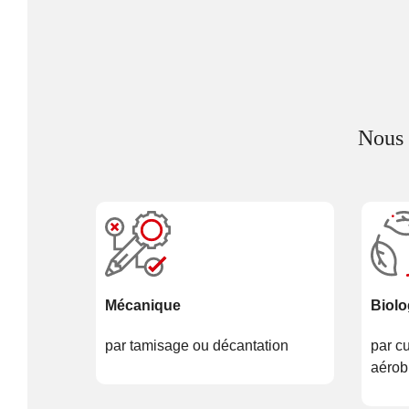
Nous 
Mécanique
Biolo
par tamisage ou décantation
par c
aérob