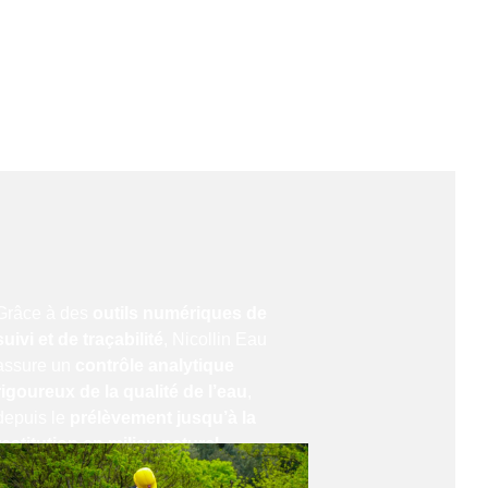
Grâce à des
outils numériques de
suivi et de traçabilité
, Nicollin Eau
assure un
contrôle analytique
rigoureux de la qualité de l’eau
,
depuis le
prélèvement jusqu’à la
restitution en milieu naturel
.