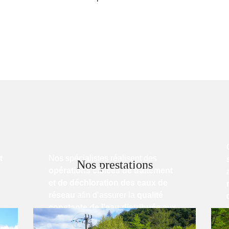
t
Nos spécialistes réalisent des
Nos prestations
opérations ciblées de traitement
et de déchloration des eaux de
réseau
afin d’assurer la
qualité
constante de l’eau distribuée
aux
usagers.