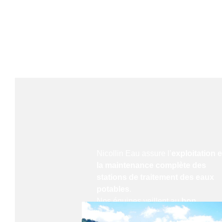
Nicollin Eau assure l’
exploitation e
la maintenance complète des
stations de traitement des eaux
potables
.
Nos équipes veillent au
bon
fonctionnement quotidien des