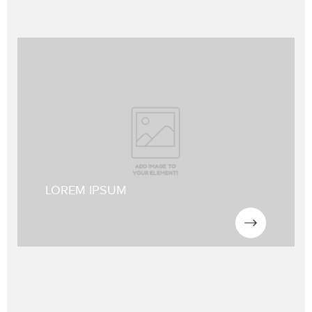
Lorem ipsum dolor sit amet, consetetur sadipscing elitr, sed diam
nonumy eirmod tempor invidunt ut labore et dolore magna
aliquyam erat, sed diam voluptua. At vero eos et accusam.
Lorem ipsum dolor sit amet, consetetur sadipscing elitr, sed diam
nonumy eirmod tempor invidunt ut labore
LOREM IPSUM
NOUS CONTACTER