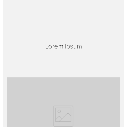
Lorem Ipsum
Lorem ipsum dolor sit amet, consetetur sadipscing elitr, sed diam
nonumy eirmod tempor invidunt ut labore et dolore magna
aliquyam erat, sed diam voluptua. At vero eos et accusam.
Lorem ipsum dolor sit amet, consetetur sadipscing elitr, sed diam