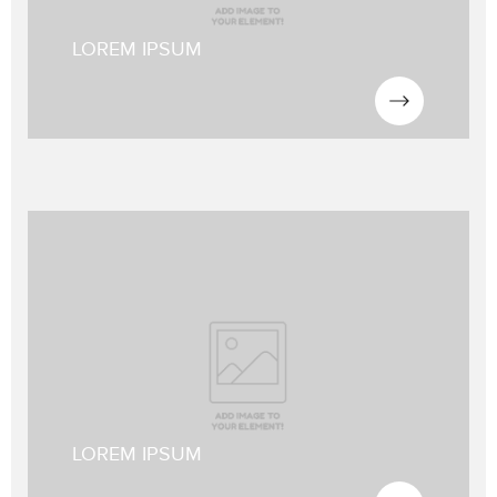
nonumy eirmod tempor invidunt ut labore
LOREM IPSUM
NOUS CONTACTER
Lorem ipsum dolor sit amet, consetetur sadipscing elitr, sed diam
nonumy eirmod tempor invidunt ut labore et dolore magna
aliquyam erat, sed diam voluptua. At vero eos et accusam.
Lorem ipsum dolor sit amet, consetetur sadipscing elitr, sed diam
nonumy eirmod tempor invidunt ut labore
LOREM IPSUM
NOUS CONTACTER