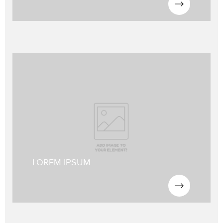
Lorem ipsum dolor sit amet, consetetur sadipscing elitr, sed diam
nonumy eirmod tempor invidunt ut labore et dolore magna
aliquyam erat, sed diam voluptua. At vero eos et accusam.
Lorem ipsum dolor sit amet, consetetur sadipscing elitr, sed diam
nonumy eirmod tempor invidunt ut labore
LOREM IPSUM
NOUS CONTACTER