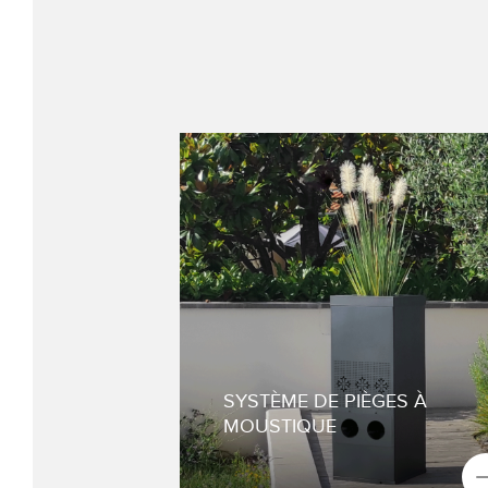
Analyse du site pour identifier
l’endroit stratégique
d’installation
Installation et mise en place d
piège
Entretien et maintenance de
l’appareil
Désinstallation une fois la
SYSTÈME DE PIÈGES À
saison terminée
MOUSTIQUE
NOUS CONTACTER