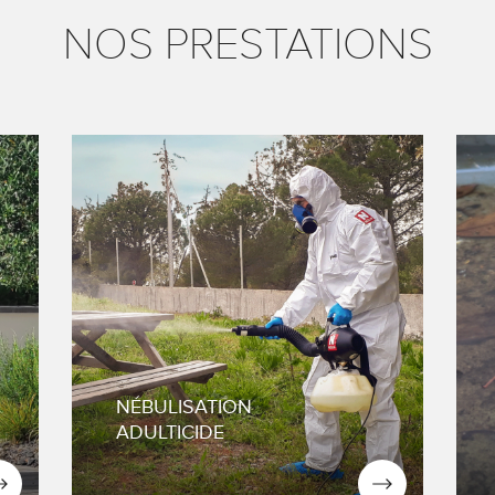
NOS PRESTATIONS
Analyse du site
u
Sécurisation de la zone à
traiter
Nébulisation de la molécule
traitante
NÉBULISATION
ADULTICIDE
NOUS CONTACTER