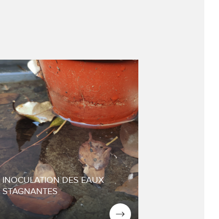
Analyse sur site et
identification des gîtes
larvaires
Prise en compte et protection
de la faune et de la flore
aquatique
Intervention et dispersion de
bactéries (Bacillus
thuringiensis et sphaericus)
INOCULATION DES EAUX
Contrôle et suivi de l’efficacité
STAGNANTES
de la prestation
NOUS CONTACTER