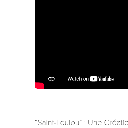
“Saint-Loulou” : Une Créat