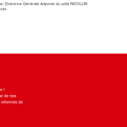
te, Directrice Générale Adjointe du pôle NICOLLIN
ices
e !
ne de nos
a informée de