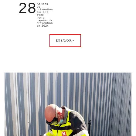
28
Actions
de
prévention
sur site
avec
notre
camion de
prévention
en 2024
EN SAVOIR +